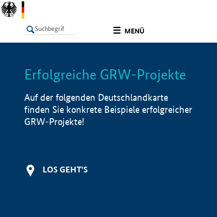
undefined
MENÜ
Erfolgreiche GRW-Projekte
LISTE
Filter
Info
Auf der folgenden Deutschlandkarte
finden Sie konkrete Beispiele erfolgreicher
GRW-Projekte!
LOS GEHT'S