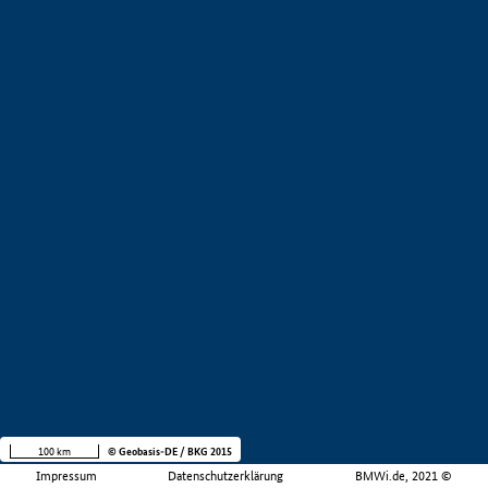
100 km
© Geobasis-DE / BKG 2015
Impressum
Datenschutzerklärung
BMWi.de, 2021 ©