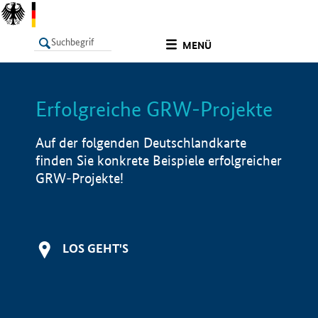
undefined
MENÜ
Erfolgreiche GRW-Projekte
LISTE
Filter
Info
Auf der folgenden Deutschlandkarte
finden Sie konkrete Beispiele erfolgreicher
GRW-Projekte!
LOS GEHT'S