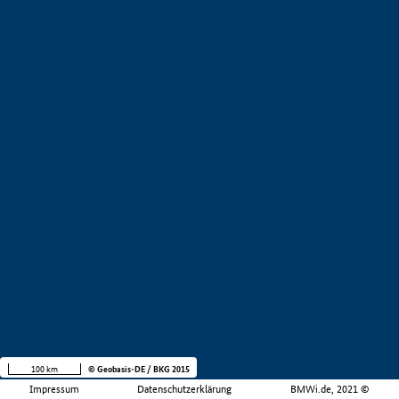
100 km
© Geobasis-DE / BKG 2015
Impressum
Datenschutzerklärung
BMWi.de, 2021 ©