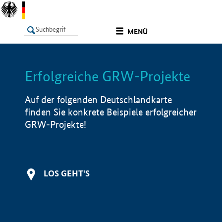
undefined
MENÜ
Erfolgreiche GRW-Projekte
LISTE
Filter
Info
Auf der folgenden Deutschlandkarte
finden Sie konkrete Beispiele erfolgreicher
GRW-Projekte!
LOS GEHT'S