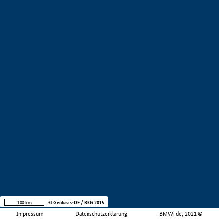
100 km
© Geobasis-DE / BKG 2015
Impressum
Datenschutzerklärung
BMWi.de, 2021 ©