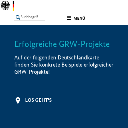
undefined
MENÜ
Erfolgreiche GRW-Projekte
LISTE
Filter
Info
Auf der folgenden Deutschlandkarte
finden Sie konkrete Beispiele erfolgreicher
GRW-Projekte!
LOS GEHT'S