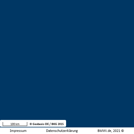
100 km
© Geobasis-DE / BKG 2015
Impressum
Datenschutzerklärung
BMWi.de, 2021 ©