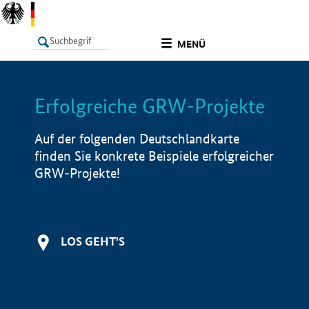
undefined
MENÜ
Erfolgreiche GRW-Projekte
LISTE
Filter
Info
Auf der folgenden Deutschlandkarte
finden Sie konkrete Beispiele erfolgreicher
GRW-Projekte!
LOS GEHT'S