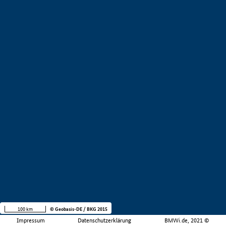
100 km
© Geobasis-DE / BKG 2015
Impressum
Datenschutzerklärung
BMWi.de, 2021 ©