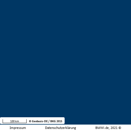
100 km
© Geobasis-DE / BKG 2015
Impressum
Datenschutzerklärung
BMWi.de, 2021 ©