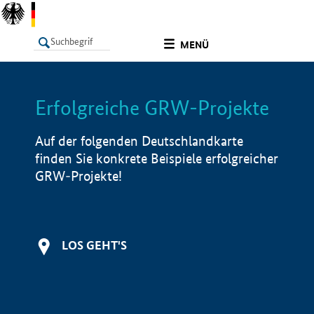
undefined
MENÜ
Erfolgreiche GRW-Projekte
LISTE
Filter
Info
Auf der folgenden Deutschlandkarte
finden Sie konkrete Beispiele erfolgreicher
GRW-Projekte!
LOS GEHT'S