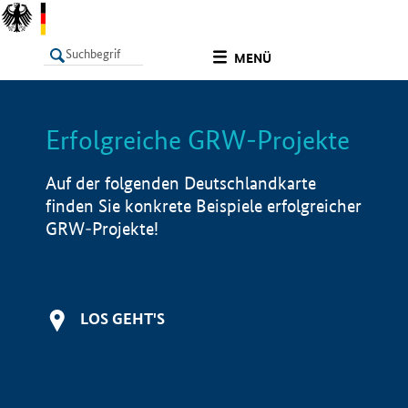
undefined
MENÜ
Erfolgreiche GRW-Projekte
LISTE
Filter
Info
Auf der folgenden Deutschlandkarte
finden Sie konkrete Beispiele erfolgreicher
GRW-Projekte!
LOS GEHT'S