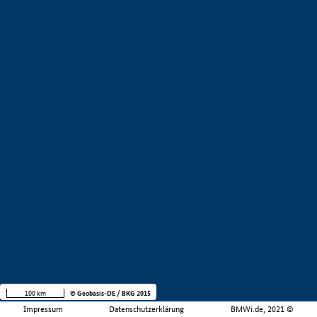
100 km
© Geobasis-DE / BKG 2015
Impressum
Datenschutzerklärung
BMWi.de, 2021 ©