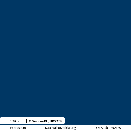
100 km
© Geobasis-DE / BKG 2015
Impressum
Datenschutzerklärung
BMWi.de, 2021 ©