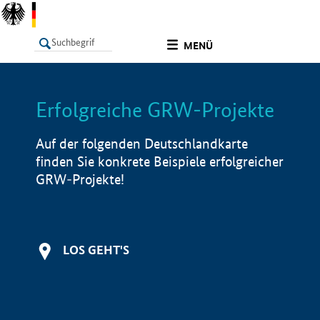
undefined
MENÜ
Erfolgreiche GRW-Projekte
LISTE
Filter
Info
Auf der folgenden Deutschlandkarte
finden Sie konkrete Beispiele erfolgreicher
GRW-Projekte!
LOS GEHT'S