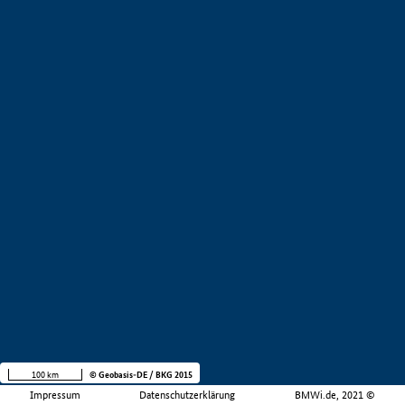
100 km
© Geobasis-DE / BKG 2015
Impressum
Datenschutzerklärung
BMWi.de, 2021 ©