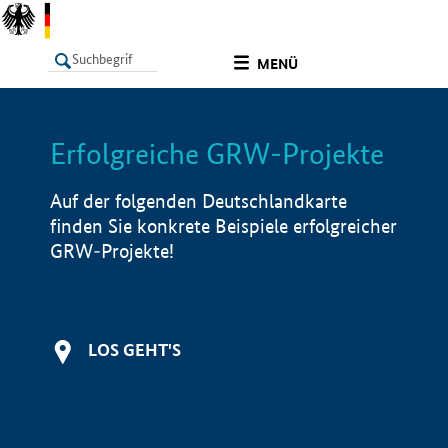
undefined
MENÜ
Erfolgreiche GRW-Projekte
LISTE
Filter
Info
Auf der folgenden Deutschlandkarte
finden Sie konkrete Beispiele erfolgreicher
GRW-Projekte!
LOS GEHT'S