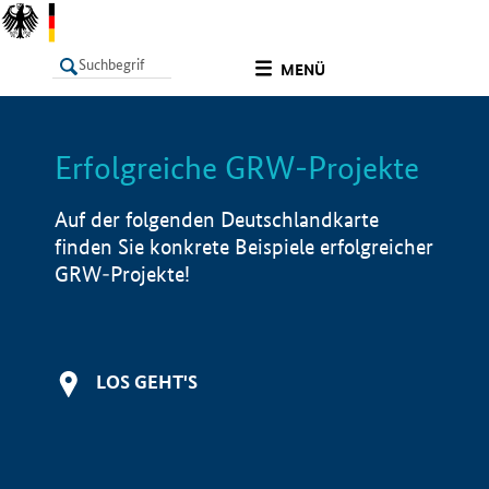
undefined
MENÜ
Erfolgreiche GRW-Projekte
LISTE
Filter
Info
Auf der folgenden Deutschlandkarte
finden Sie konkrete Beispiele erfolgreicher
GRW-Projekte!
LOS GEHT'S