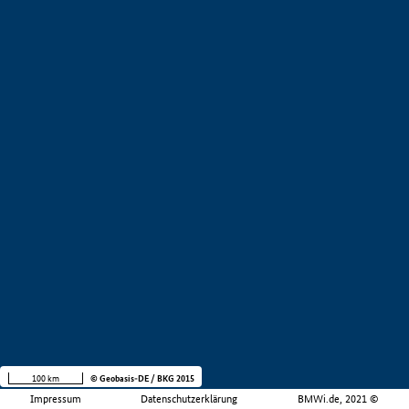
100 km
© Geobasis-DE / BKG 2015
Impressum
Datenschutzerklärung
BMWi.de, 2021 ©