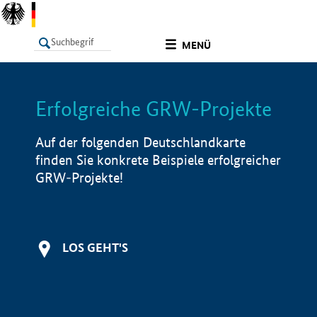
undefined
MENÜ
Erfolgreiche GRW-Projekte
LISTE
Filter
Info
Auf der folgenden Deutschlandkarte
finden Sie konkrete Beispiele erfolgreicher
GRW-Projekte!
LOS GEHT'S