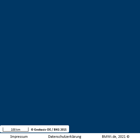
100 km
© Geobasis-DE / BKG 2015
Impressum
Datenschutzerklärung
BMWi.de, 2021 ©