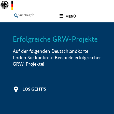
undefined
MENÜ
Erfolgreiche GRW-Projekte
LISTE
Filter
Info
Auf der folgenden Deutschlandkarte
finden Sie konkrete Beispiele erfolgreicher
GRW-Projekte!
LOS GEHT'S