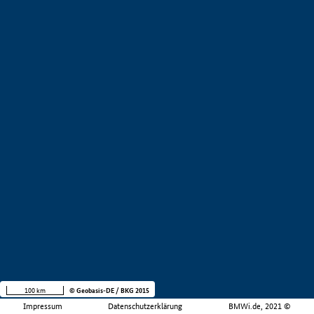
100 km
© Geobasis-DE / BKG 2015
Impressum
Datenschutzerklärung
BMWi.de, 2021 ©