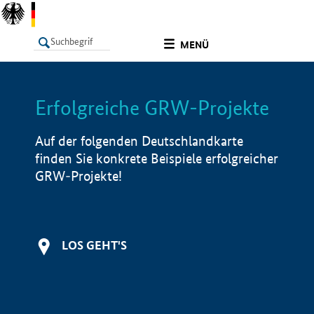
undefined
MENÜ
Erfolgreiche GRW-Projekte
LISTE
Filter
Info
Auf der folgenden Deutschlandkarte
finden Sie konkrete Beispiele erfolgreicher
GRW-Projekte!
LOS GEHT'S