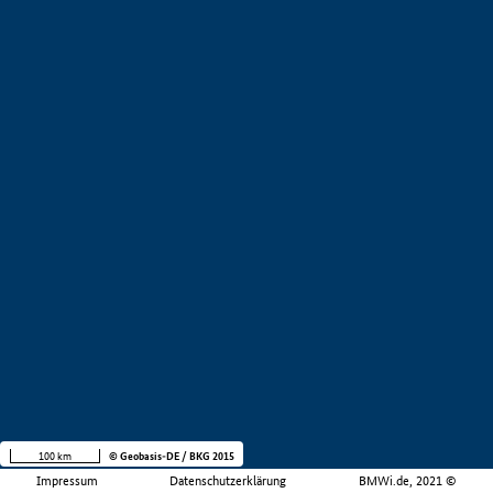
100 km
© Geobasis-DE / BKG 2015
Impressum
Datenschutzerklärung
BMWi.de, 2021 ©