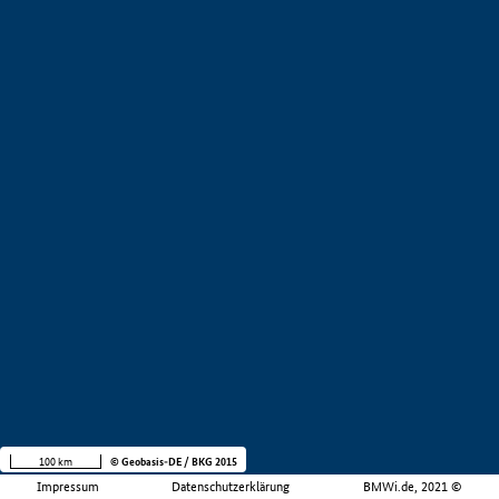
100 km
© Geobasis-DE / BKG 2015
Impressum
Datenschutzerklärung
BMWi.de, 2021 ©