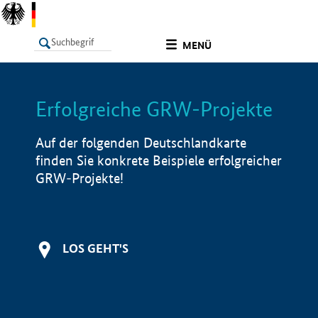
undefined
MENÜ
Erfolgreiche GRW-Projekte
LISTE
Filter
Info
Auf der folgenden Deutschlandkarte
finden Sie konkrete Beispiele erfolgreicher
GRW-Projekte!
LOS GEHT'S