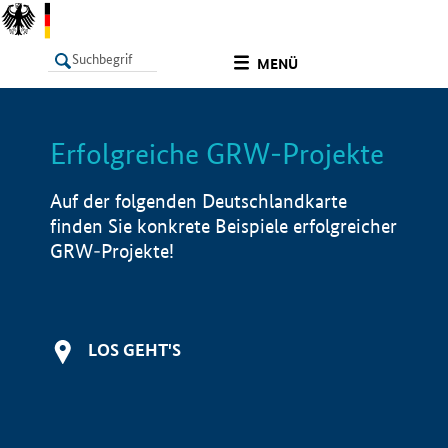
undefined
MENÜ
Erfolgreiche GRW-Projekte
LISTE
Filter
Info
Auf der folgenden Deutschlandkarte
finden Sie konkrete Beispiele erfolgreicher
GRW-Projekte!
LOS GEHT'S