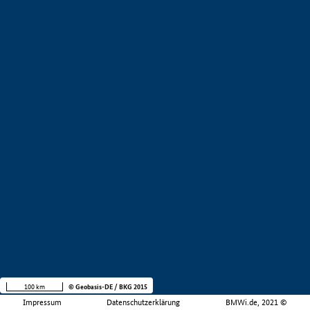
100 km
© Geobasis-DE / BKG 2015
Impressum
Datenschutzerklärung
BMWi.de, 2021 ©