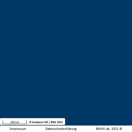
100 km
© Geobasis-DE / BKG 2015
Impressum
Datenschutzerklärung
BMWi.de, 2021 ©