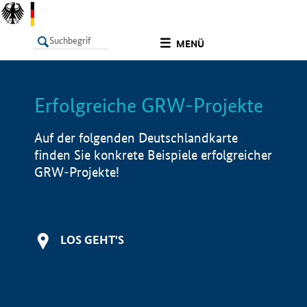
undefined
MENÜ
Erfolgreiche GRW-Projekte
LISTE
Filter
Info
Auf der folgenden Deutschlandkarte
finden Sie konkrete Beispiele erfolgreicher
GRW-Projekte!
LOS GEHT'S