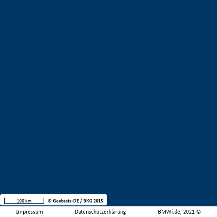
100 km
© Geobasis-DE / BKG 2015
Impressum
Datenschutzerklärung
BMWi.de, 2021 ©