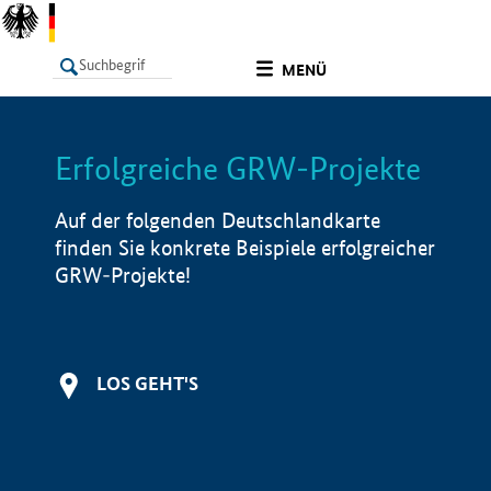
undefined
MENÜ
Erfolgreiche GRW-Projekte
LISTE
Filter
Info
Auf der folgenden Deutschlandkarte
finden Sie konkrete Beispiele erfolgreicher
GRW-Projekte!
LOS GEHT'S