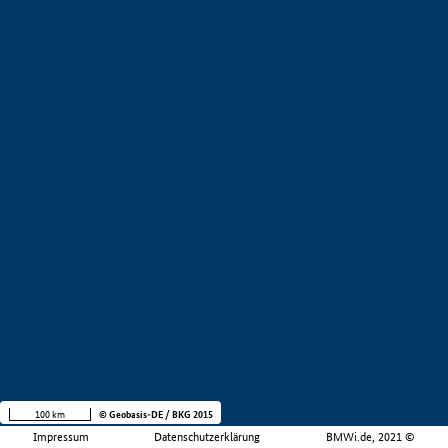
100 km
© Geobasis-DE / BKG 2015
Impressum
Datenschutzerklärung
BMWi.de, 2021 ©