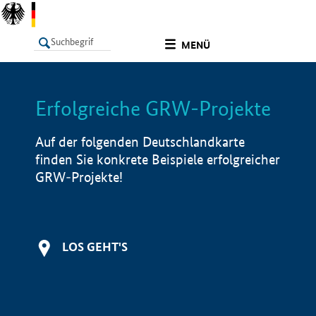
undefined
MENÜ
Erfolgreiche GRW-Projekte
LISTE
Filter
Info
Auf der folgenden Deutschlandkarte
finden Sie konkrete Beispiele erfolgreicher
GRW-Projekte!
LOS GEHT'S