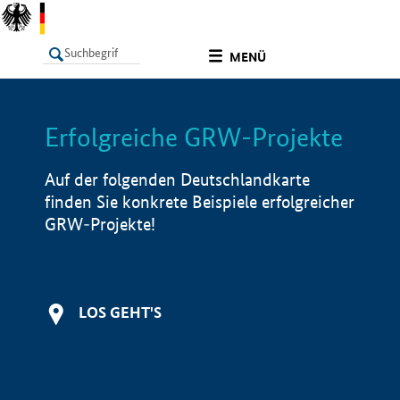
undefined
MENÜ
Erfolgreiche GRW-Projekte
LISTE
Filter
Info
Auf der folgenden Deutschlandkarte
finden Sie konkrete Beispiele erfolgreicher
GRW-Projekte!
LOS GEHT'S