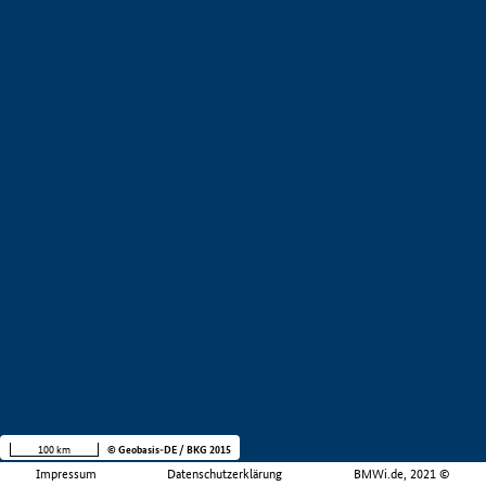
100 km
© Geobasis-DE / BKG 2015
Impressum
Datenschutzerklärung
BMWi.de, 2021 ©