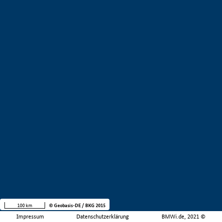
100 km
© Geobasis-DE / BKG 2015
Impressum
Datenschutzerklärung
BMWi.de, 2021 ©