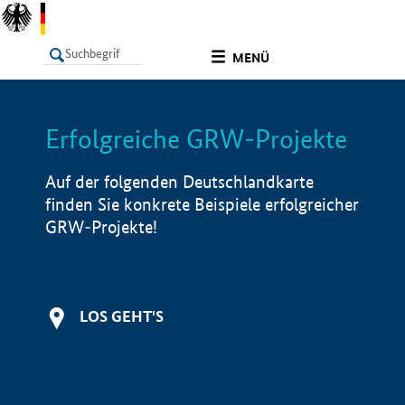
undefined
MENÜ
Erfolgreiche GRW-Projekte
LISTE
Filter
Info
Auf der folgenden Deutschlandkarte
finden Sie konkrete Beispiele erfolgreicher
GRW-Projekte!
LOS GEHT'S