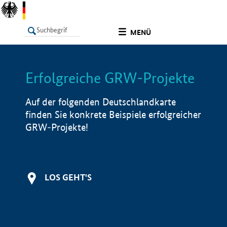
undefined
MENÜ
Erfolgreiche GRW-Projekte
LISTE
Filter
Info
Auf der folgenden Deutschlandkarte
finden Sie konkrete Beispiele erfolgreicher
GRW-Projekte!
LOS GEHT'S