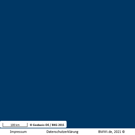
100 km
© Geobasis-DE / BKG 2015
Impressum
Datenschutzerklärung
BMWi.de, 2021 ©