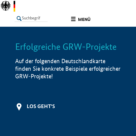
undefined
MENÜ
Erfolgreiche GRW-Projekte
LISTE
Filter
Info
Auf der folgenden Deutschlandkarte
finden Sie konkrete Beispiele erfolgreicher
GRW-Projekte!
LOS GEHT'S