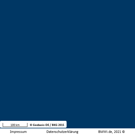
100 km
© Geobasis-DE / BKG 2015
Impressum
Datenschutzerklärung
BMWi.de, 2021 ©