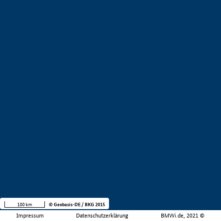
100 km
© Geobasis-DE / BKG 2015
Impressum
Datenschutzerklärung
BMWi.de, 2021 ©