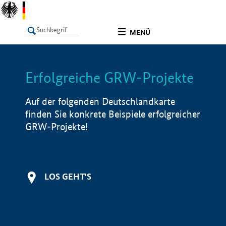
undefined
MENÜ
Erfolgreiche GRW-Projekte
LISTE
Filter
Info
Auf der folgenden Deutschlandkarte
finden Sie konkrete Beispiele erfolgreicher
GRW-Projekte!
LOS GEHT'S