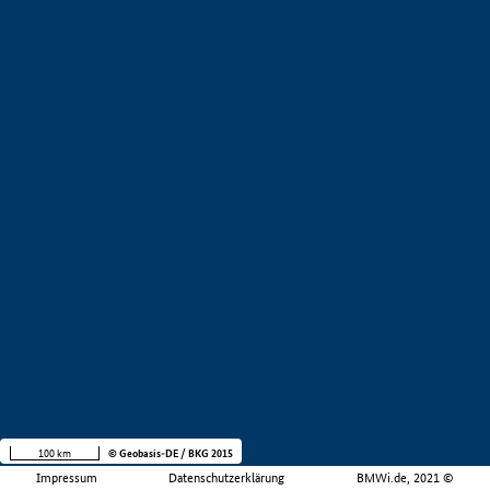
100 km
© Geobasis-DE / BKG 2015
Impressum
Datenschutzerklärung
BMWi.de, 2021 ©