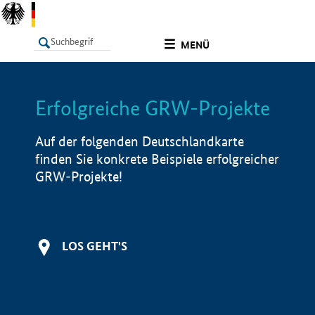
undefined
MENÜ
Erfolgreiche GRW-Projekte
LISTE
Filter
Info
Auf der folgenden Deutschlandkarte
finden Sie konkrete Beispiele erfolgreicher
GRW-Projekte!
LOS GEHT'S