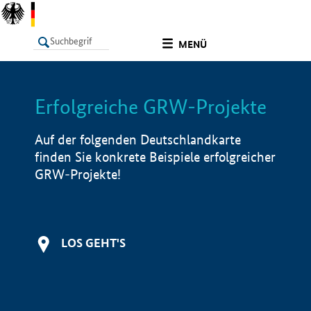
undefined
MENÜ
Erfolgreiche GRW-Projekte
LISTE
Filter
Info
Auf der folgenden Deutschlandkarte
finden Sie konkrete Beispiele erfolgreicher
GRW-Projekte!
LOS GEHT'S