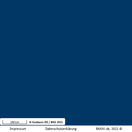
100 km
© Geobasis-DE / BKG 2015
Impressum
Datenschutzerklärung
BMWi.de, 2021 ©