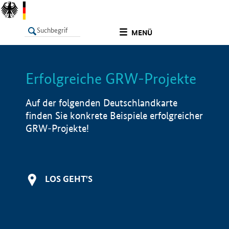
undefined
MENÜ
Erfolgreiche GRW-Projekte
LISTE
Filter
Info
Auf der folgenden Deutschlandkarte
finden Sie konkrete Beispiele erfolgreicher
GRW-Projekte!
LOS GEHT'S