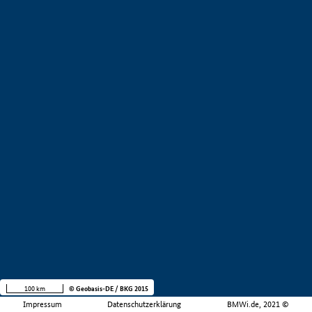
100 km
© Geobasis-DE / BKG 2015
Impressum
Datenschutzerklärung
BMWi.de, 2021 ©