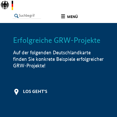
undefined
MENÜ
Erfolgreiche GRW-Projekte
LISTE
Filter
Info
Auf der folgenden Deutschlandkarte
finden Sie konkrete Beispiele erfolgreicher
GRW-Projekte!
LOS GEHT'S