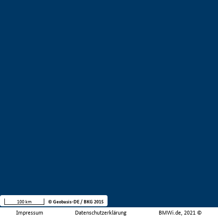
100 km
© Geobasis-DE / BKG 2015
Impressum
Datenschutzerklärung
BMWi.de, 2021 ©