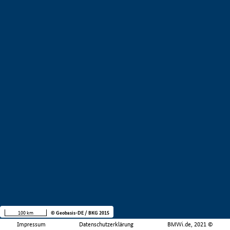
100 km
© Geobasis-DE / BKG 2015
Impressum
Datenschutzerklärung
BMWi.de, 2021 ©