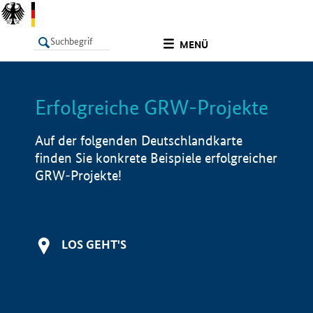
undefined
MENÜ
Erfolgreiche GRW-Projekte
LISTE
Filter
Info
Auf der folgenden Deutschlandkarte
finden Sie konkrete Beispiele erfolgreicher
GRW-Projekte!
LOS GEHT'S