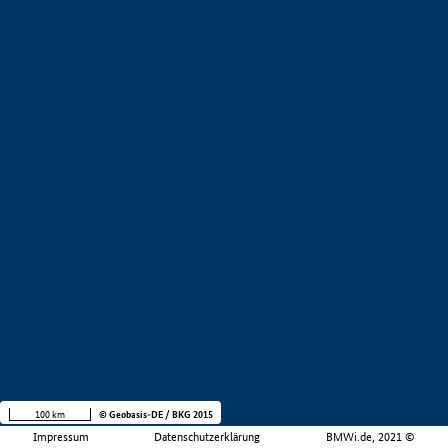
100 km
© Geobasis-DE / BKG 2015
Impressum
Datenschutzerklärung
BMWi.de, 2021 ©