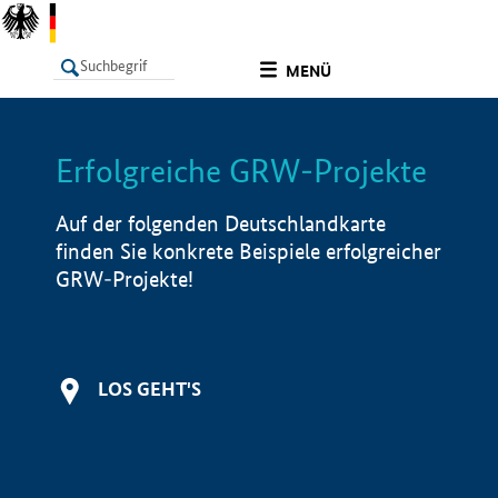
undefined
MENÜ
Erfolgreiche GRW-Projekte
LISTE
Filter
Info
Auf der folgenden Deutschlandkarte
finden Sie konkrete Beispiele erfolgreicher
GRW-Projekte!
LOS GEHT'S