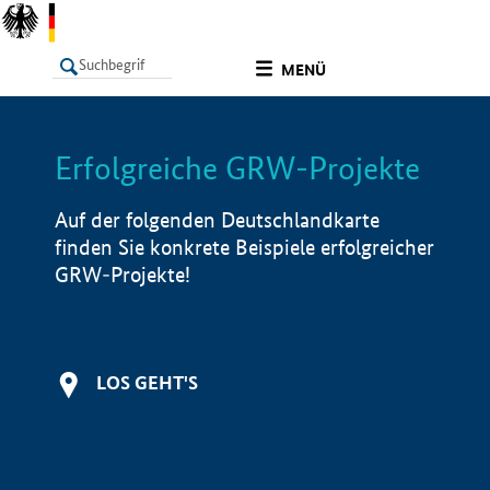
undefined
MENÜ
Erfolgreiche GRW-Projekte
LISTE
Filter
Info
Auf der folgenden Deutschlandkarte
finden Sie konkrete Beispiele erfolgreicher
GRW-Projekte!
LOS GEHT'S