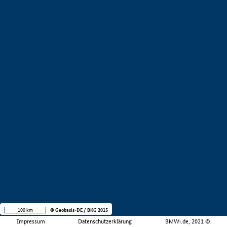
100 km
© Geobasis-DE / BKG 2015
Impressum
Datenschutzerklärung
BMWi.de, 2021 ©