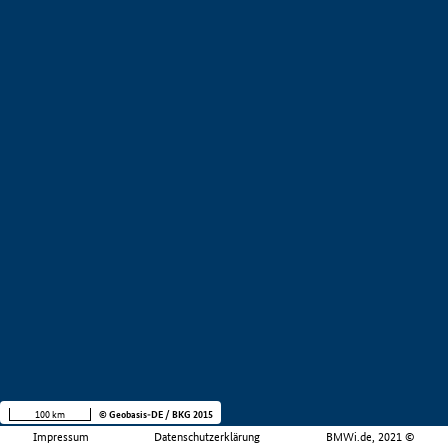
100 km
© Geobasis-DE / BKG 2015
Impressum
Datenschutzerklärung
BMWi.de, 2021 ©