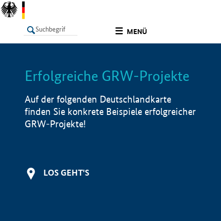
undefined
MENÜ
Erfolgreiche GRW-Projekte
LISTE
Filter
Info
Auf der folgenden Deutschlandkarte
finden Sie konkrete Beispiele erfolgreicher
GRW-Projekte!
LOS GEHT'S