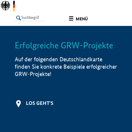
undefined
MENÜ
Erfolgreiche GRW-Projekte
LISTE
Filter
Info
Auf der folgenden Deutschlandkarte
finden Sie konkrete Beispiele erfolgreicher
GRW-Projekte!
LOS GEHT'S