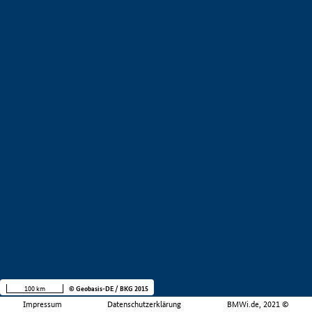
100 km
© Geobasis-DE / BKG 2015
Impressum
Datenschutzerklärung
BMWi.de, 2021 ©