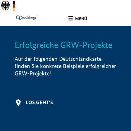
undefined
MENÜ
Erfolgreiche GRW-Projekte
LISTE
Filter
Info
Auf der folgenden Deutschlandkarte
finden Sie konkrete Beispiele erfolgreicher
GRW-Projekte!
LOS GEHT'S