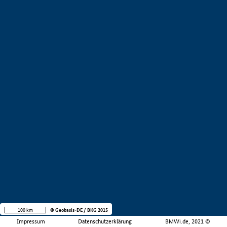
100 km
© Geobasis-DE / BKG 2015
Impressum
Datenschutzerklärung
BMWi.de, 2021 ©