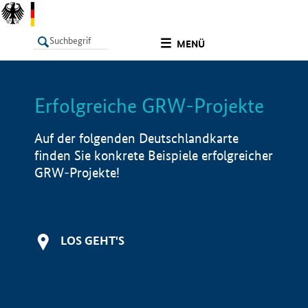
undefined
MENÜ
Erfolgreiche GRW-Projekte
LISTE
Filter
Info
Auf der folgenden Deutschlandkarte
finden Sie konkrete Beispiele erfolgreicher
GRW-Projekte!
LOS GEHT'S