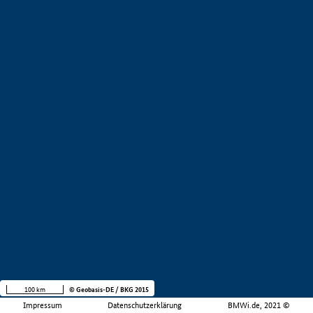
100 km
© Geobasis-DE / BKG 2015
Impressum
Datenschutzerklärung
BMWi.de, 2021 ©