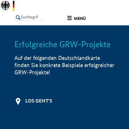
undefined
MENÜ
Erfolgreiche GRW-Projekte
LISTE
Filter
Info
Auf der folgenden Deutschlandkarte
finden Sie konkrete Beispiele erfolgreicher
GRW-Projekte!
LOS GEHT'S