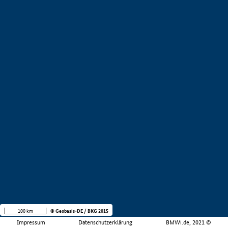
100 km
© Geobasis-DE / BKG 2015
Impressum
Datenschutzerklärung
BMWi.de, 2021 ©