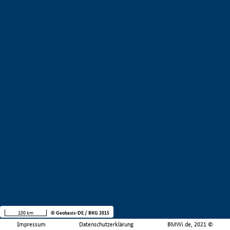
100 km
© Geobasis-DE / BKG 2015
Impressum
Datenschutzerklärung
BMWi.de, 2021 ©