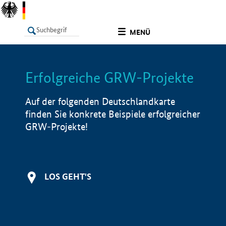
undefined
MENÜ
Erfolgreiche GRW-Projekte
LISTE
Filter
Info
Auf der folgenden Deutschlandkarte
finden Sie konkrete Beispiele erfolgreicher
GRW-Projekte!
LOS GEHT'S