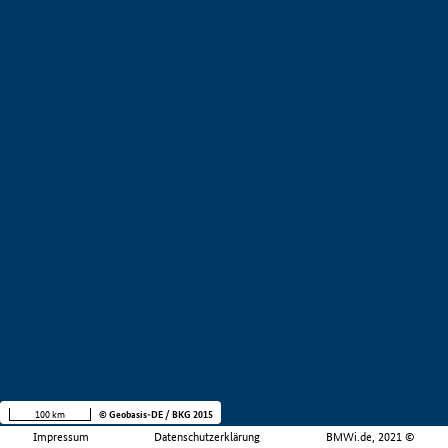
100 km
© Geobasis-DE / BKG 2015
Impressum
Datenschutzerklärung
BMWi.de, 2021 ©