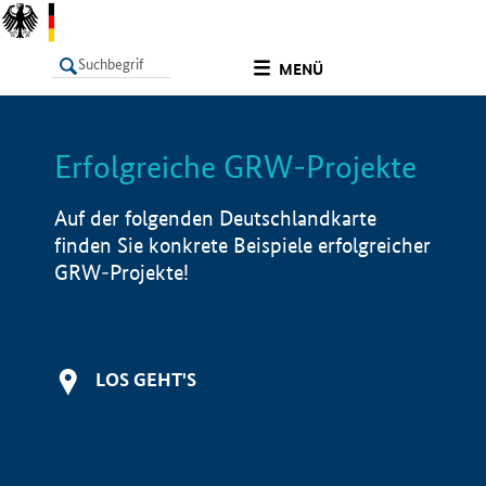
undefined
MENÜ
Erfolgreiche GRW-Projekte
LISTE
Filter
Info
Auf der folgenden Deutschlandkarte
finden Sie konkrete Beispiele erfolgreicher
GRW-Projekte!
LOS GEHT'S