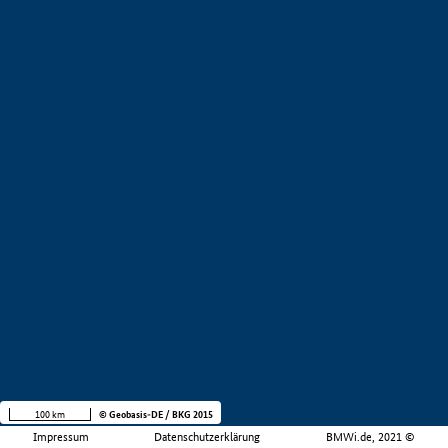
100 km
© Geobasis-DE / BKG 2015
Impressum
Datenschutzerklärung
BMWi.de, 2021 ©