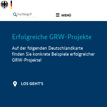
undefined
MENÜ
Erfolgreiche GRW-Projekte
LISTE
Filter
Info
Auf der folgenden Deutschlandkarte
finden Sie konkrete Beispiele erfolgreicher
GRW-Projekte!
LOS GEHT'S