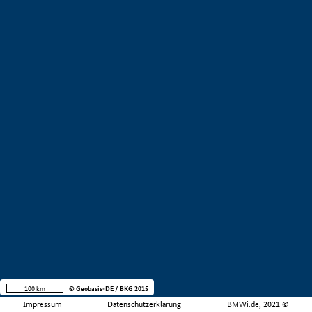
100 km
© Geobasis-DE / BKG 2015
Impressum
Datenschutzerklärung
BMWi.de, 2021 ©