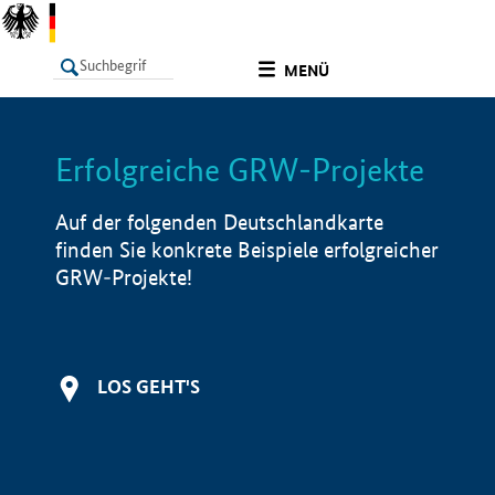
undefined
MENÜ
Erfolgreiche GRW-Projekte
LISTE
Filter
Info
Auf der folgenden Deutschlandkarte
finden Sie konkrete Beispiele erfolgreicher
GRW-Projekte!
LOS GEHT'S