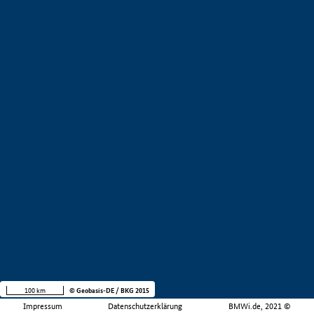
100 km
© Geobasis-DE / BKG 2015
Impressum
Datenschutzerklärung
BMWi.de, 2021 ©