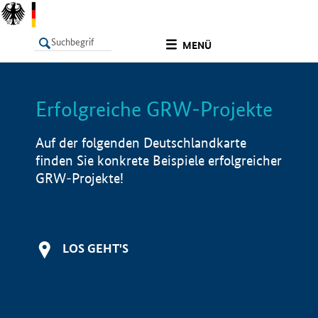
undefined
MENÜ
Erfolgreiche GRW-Projekte
LISTE
Filter
Info
Auf der folgenden Deutschlandkarte
finden Sie konkrete Beispiele erfolgreicher
GRW-Projekte!
LOS GEHT'S