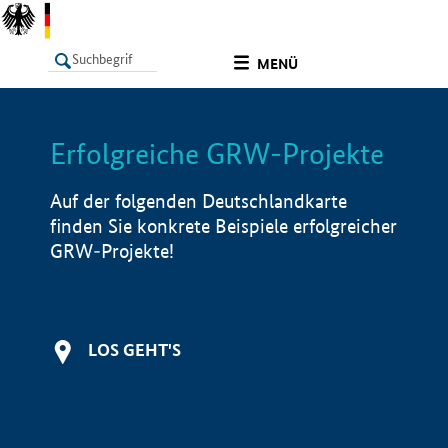
undefined
MENÜ
Erfolgreiche GRW-Projekte
LISTE
Filter
Info
Auf der folgenden Deutschlandkarte
finden Sie konkrete Beispiele erfolgreicher
GRW-Projekte!
LOS GEHT'S