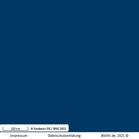
100 km
© Geobasis-DE / BKG 2015
Impressum
Datenschutzerklärung
BMWi.de, 2021 ©