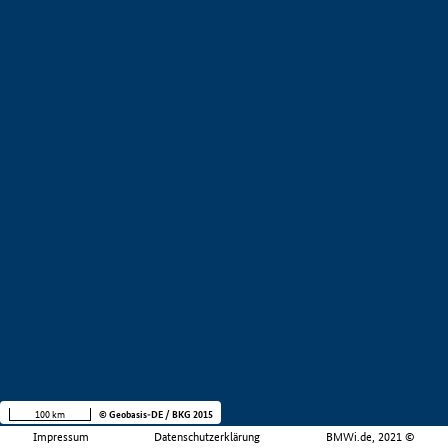
100 km
© Geobasis-DE / BKG 2015
Impressum
Datenschutzerklärung
BMWi.de, 2021 ©