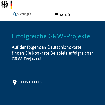
undefined
MENÜ
Erfolgreiche GRW-Projekte
LISTE
Filter
Info
Auf der folgenden Deutschlandkarte
finden Sie konkrete Beispiele erfolgreicher
GRW-Projekte!
LOS GEHT'S