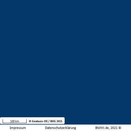
100 km
© Geobasis-DE / BKG 2015
Impressum
Datenschutzerklärung
BMWi.de, 2021 ©