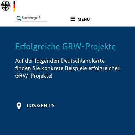
undefined
MENÜ
Erfolgreiche GRW-Projekte
LISTE
Filter
Info
Auf der folgenden Deutschlandkarte
finden Sie konkrete Beispiele erfolgreicher
GRW-Projekte!
LOS GEHT'S