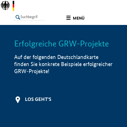
undefined
MENÜ
Erfolgreiche GRW-Projekte
LISTE
Filter
Info
Auf der folgenden Deutschlandkarte
finden Sie konkrete Beispiele erfolgreicher
GRW-Projekte!
LOS GEHT'S