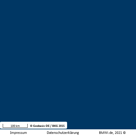
100 km
© Geobasis-DE / BKG 2015
Impressum
Datenschutzerklärung
BMWi.de, 2021 ©