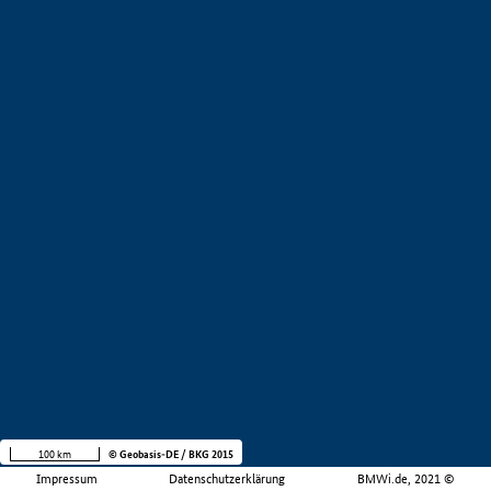
100 km
© Geobasis-DE / BKG 2015
Impressum
Datenschutzerklärung
BMWi.de, 2021 ©