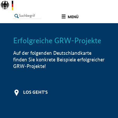
undefined
MENÜ
Erfolgreiche GRW-Projekte
LISTE
Filter
Info
Auf der folgenden Deutschlandkarte
finden Sie konkrete Beispiele erfolgreicher
GRW-Projekte!
LOS GEHT'S