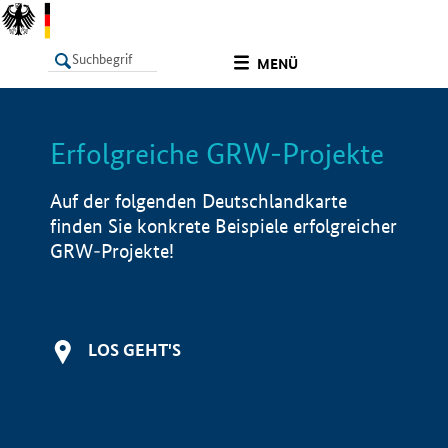
undefined
MENÜ
Erfolgreiche GRW-Projekte
LISTE
Filter
Info
Auf der folgenden Deutschlandkarte
finden Sie konkrete Beispiele erfolgreicher
GRW-Projekte!
LOS GEHT'S