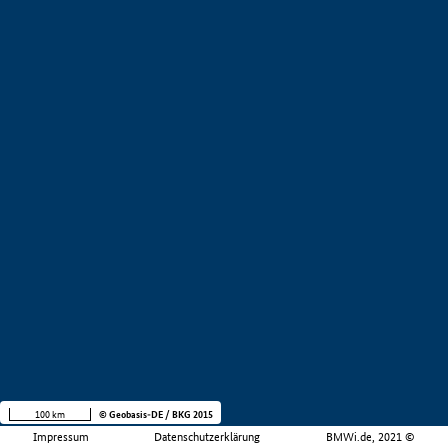
100 km
© Geobasis-DE / BKG 2015
Impressum
Datenschutzerklärung
BMWi.de, 2021 ©