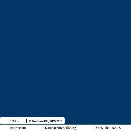
100 km
© Geobasis-DE / BKG 2015
Impressum
Datenschutzerklärung
BMWi.de, 2021 ©