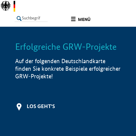
undefined
MENÜ
Erfolgreiche GRW-Projekte
LISTE
Filter
Info
Auf der folgenden Deutschlandkarte
finden Sie konkrete Beispiele erfolgreicher
GRW-Projekte!
LOS GEHT'S