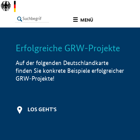
undefined
MENÜ
Erfolgreiche GRW-Projekte
LISTE
Filter
Info
Auf der folgenden Deutschlandkarte
finden Sie konkrete Beispiele erfolgreicher
GRW-Projekte!
LOS GEHT'S