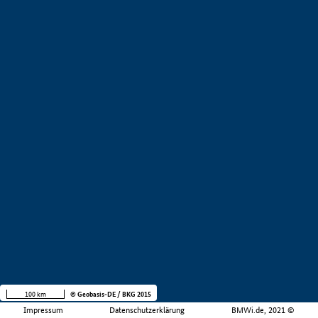
100 km
© Geobasis-DE / BKG 2015
Impressum
Datenschutzerklärung
BMWi.de, 2021 ©