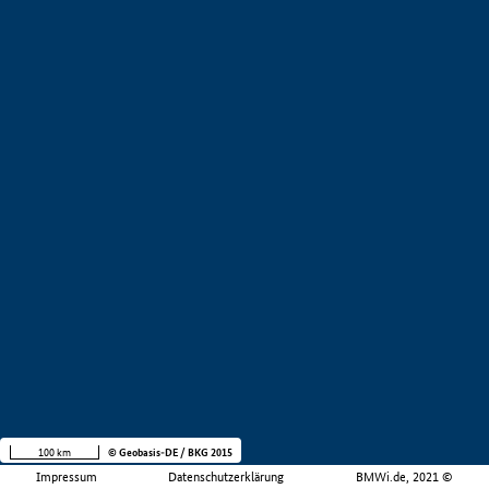
100 km
© Geobasis-DE / BKG 2015
Impressum
Datenschutzerklärung
BMWi.de, 2021 ©