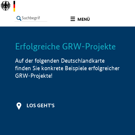
undefined
MENÜ
Erfolgreiche GRW-Projekte
LISTE
Filter
Info
Auf der folgenden Deutschlandkarte
finden Sie konkrete Beispiele erfolgreicher
GRW-Projekte!
LOS GEHT'S