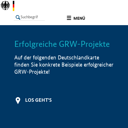
undefined
MENÜ
Erfolgreiche GRW-Projekte
LISTE
Filter
Info
Auf der folgenden Deutschlandkarte
finden Sie konkrete Beispiele erfolgreicher
GRW-Projekte!
LOS GEHT'S